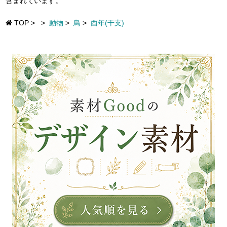
含まれています。
TOP
>
>
動物
>
鳥
>
酉年(干支)