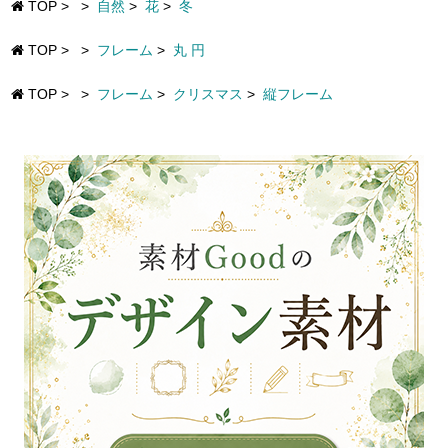
TOP
>
>
自然
>
花
>
冬
TOP
>
>
フレーム
>
丸 円
TOP
>
>
フレーム
>
クリスマス
>
縦フレーム