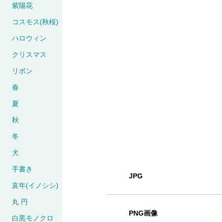
紫陽花
コスモス(秋桜)
ハロウィン
クリスマス
リボン
春
夏
秋
冬
犬
手書き
JPG
亥年(イノシシ)
丸 円
PNG画像
白黒モノクロ