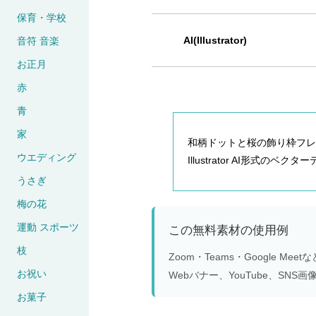
保育・学校
AI(Illustrator)
音符 音楽
お正月
赤
青
家
和柄ドットと桜の飾り枠フレー
ウエディング
Illustrator AI形式の
うさぎ
梅の花
運動 スポーツ
この無料素材の使用例
枝
Zoom・Teams・Google 
お祝い
Webバナー、YouTube、S
お菓子