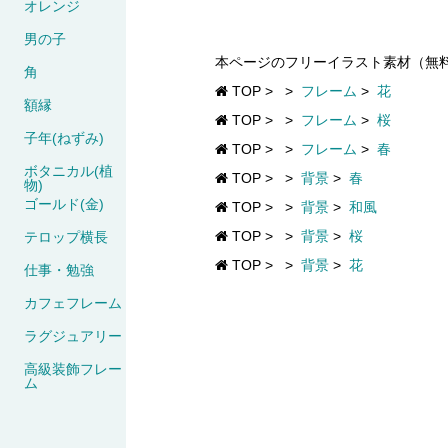
オレンジ
男の子
本ページのフリーイラスト素材（無
角
TOP
>
>
フレーム
>
花
額縁
TOP
>
>
フレーム
>
桜
子年(ねずみ)
TOP
>
>
フレーム
>
春
ボタニカル(植
TOP
>
>
背景
>
春
物)
ゴールド(金)
TOP
>
>
背景
>
和風
TOP
>
>
背景
>
桜
テロップ横長
TOP
>
>
背景
>
花
仕事・勉強
カフェフレーム
ラグジュアリー
高級装飾フレー
ム