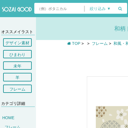
絞り込み ▼
和柄
オススメイラスト
デザイン素材
TOP
>
>
フレーム
>
和風・
ひまわり
未年
羊
フレーム
カテゴリ詳細
HOME
フレーム