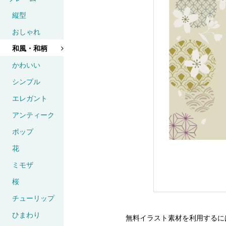
縦型
おしゃれ
和風・和柄
かわいい
シンプル
エレガント
アンティーク
ポップ
花
ミモザ
桜
チューリップ
ひまわり
無料イラスト素材を利用するに