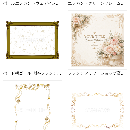
パールエレガントウェディングフレーム【無料・高画質PNG】ジュエリー風高級装飾素材94273
エレガントグリーンフレーム【無料イラスト素材】植物・ゴールド装飾デザイン 高画質PNG94387
バード柄ゴールド枠-フレンチおしゃれ無料フレーム枠イラスト81633
フレンチフラワーショップ高級装飾フレーム【無料イラスト・高画質PNG】94323