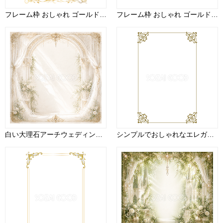
フレーム枠 おしゃれ ゴールド 縦 イラスト無料 フリー90996
フレーム枠 おしゃれ ゴールド イラスト無料 フリー90955
白い大理石アーチウェディングフレーム｜上品な結婚式背景の無料イラスト素材【高画質PNG】94452
シンプルでおしゃれなエレガント縦長 金(ゴールド)フレーム飾り枠イラスト無料 フリー86570