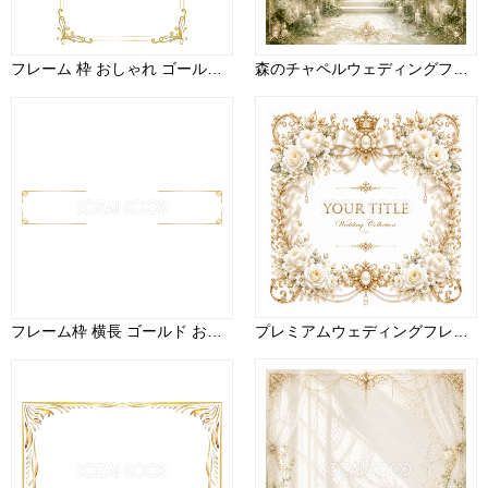
フレーム 枠 おしゃれ ゴールド 縦 イラスト無料 フリー91467
森のチャペルウェディングフレーム｜木漏れ日・ボタニカル・高画質PNG・無料イラスト素材94490
フレーム枠 横長 ゴールド おしゃれ イラスト(テロップ タイトル 見出し)無料 フリー90623
プレミアムウェディングフレーム【無料・高画質PNG】最高級ブライダル装飾素材94278