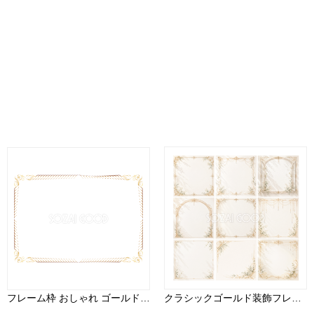
フレーム枠 おしゃれ ゴールド イラスト無料 フリー90950
クラシックゴールド装飾フレーム9選【無料イラスト】エレガントな高画質PNG素材94419