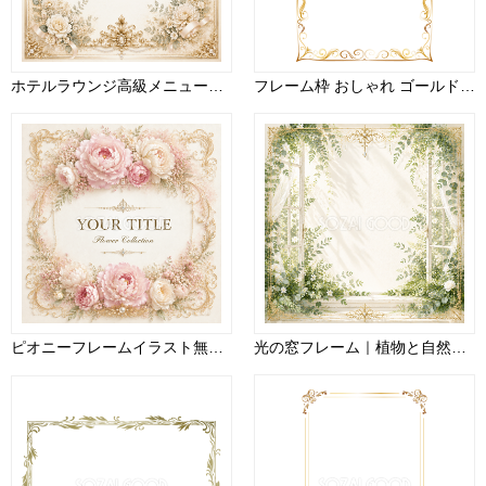
ホテルラウンジ高級メニュー装飾フレーム【無料・高画質】94303
フレーム枠 おしゃれ ゴールド 縦 イラスト無料 フリー90981
ピオニーフレームイラスト無料｜華やかな花柄素材【高画質PNG】94332
光の窓フレーム｜植物と自然光が美しい透明感デザイン素材【無料PNGイラスト】94447