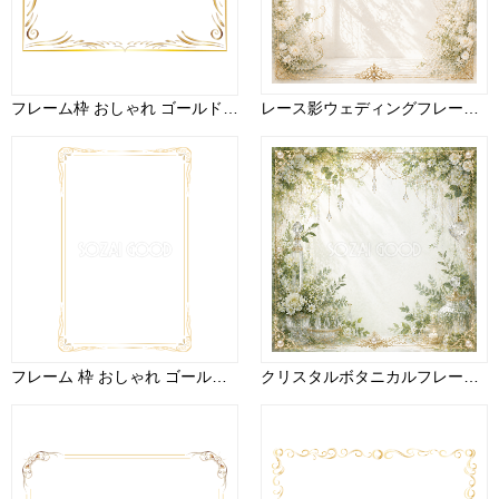
フレーム枠 おしゃれ ゴールド イラスト無料 フリー90963
レース影ウェディングフレーム｜光と影が美しい白背景の無料イラスト素材【高画質PNG】94457
フレーム 枠 おしゃれ ゴールド 縦 イラスト無料 フリー91462
クリスタルボタニカルフレーム｜ガラス装飾・ウェディング・高画質PNG・無料イラスト素材94495