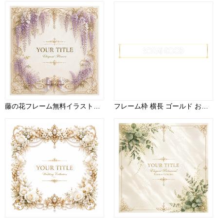
藤の花フレーム無料イラスト｜紫の植物装飾・上品な花柄素材PNG94345
フレーム枠 横長 ゴールド おしゃれ イラスト(テロップ タイトル 見出し)無料 フリー90613