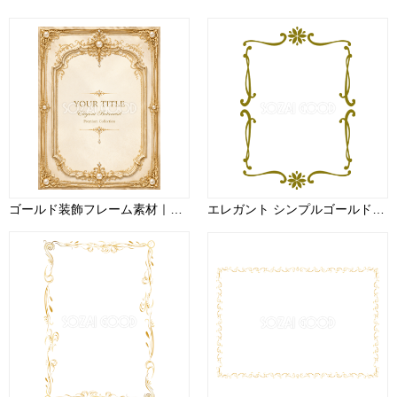
ゴールド装飾フレーム素材｜クラシカルな無料イラスト・高画質PNG94390
エレガント シンプルゴールド花-フレンチシック無料フレームイラスト81569