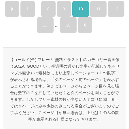
1
…
8
9
10
11
12
13
…
16
【ゴールド(金) フレーム 無料イラスト】のカテゴリ一覧画像
（SOZAI GOODという半透明の透かし文字が記載してあるサ
ンプル画像）の素材数により上部にページャー（１〜数字）
が表示される場合は、「次のページ・前のページ」を表示す
ることができます。例えば１ページから２ページ目を見る場
合は数字の２を押していただくと次のページを開くことがで
きます。しかしフリー素材の数が少ないカテゴリに関しまし
ては１ページのみや少数のみになる場合がございますのでご
了承ください。２ページ目が無い場合は、上記は１のみの数
字が表示される仕様になっております。