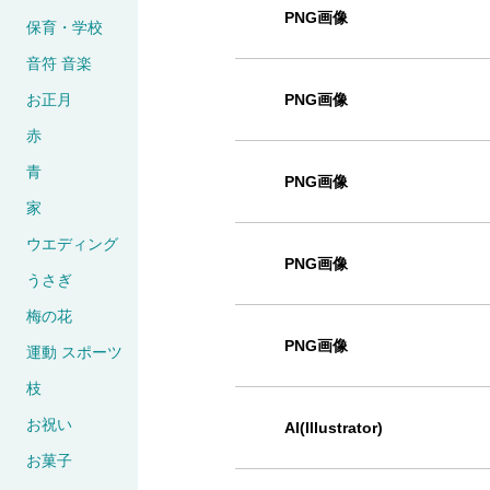
PNG画像
保育・学校
音符 音楽
お正月
PNG画像
赤
青
PNG画像
家
ウエディング
PNG画像
うさぎ
梅の花
PNG画像
運動 スポーツ
枝
お祝い
AI(Illustrator)
お菓子