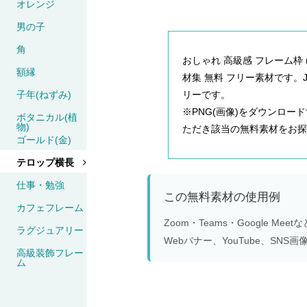
オレンジ
男の子
角
おしゃれ 高級感 フレーム枠 
額縁
材集 無料 フリー素材です。JPG
子年(ねずみ)
リーです。
※PNG(画像)をダウンロ
ボタニカル(植
物)
ただき該当の無料素材をお探
ゴールド(金)
テロップ横長
仕事・勉強
この無料素材の使用例
カフェフレーム
Zoom・Teams・Google 
ラグジュアリー
Webバナー、YouTube、S
高級装飾フレー
ム