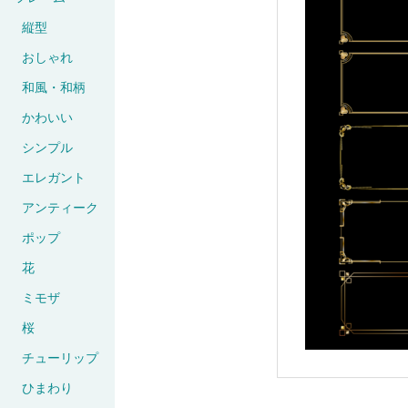
縦型
おしゃれ
和風・和柄
かわいい
シンプル
エレガント
アンティーク
ポップ
花
ミモザ
桜
チューリップ
ひまわり