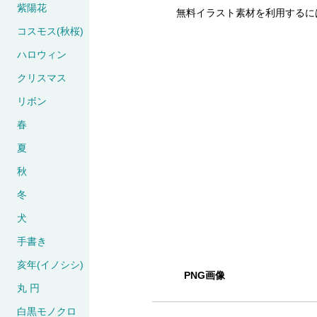
紫陽花
無料イラスト素材を利用するに
コスモス(秋桜)
ハロウィン
クリスマス
リボン
春
夏
秋
冬
犬
手書き
亥年(イノシシ)
PNG画像
丸 円
白黒モノクロ