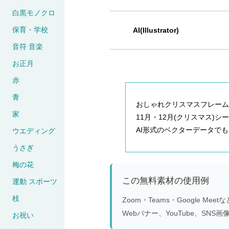
白黒モノクロ
保育・学校
AI(Illustrator)
音符 音楽
お正月
赤
青
おしゃれクリスマスフレーム
家
11月・12月(クリスマス)シーズ
AI形式のベクターデータで
ウエディング
うさぎ
梅の花
この無料素材の使用例
運動 スポーツ
枝
Zoom・Teams・Google 
Webバナー、YouTube、S
お祝い