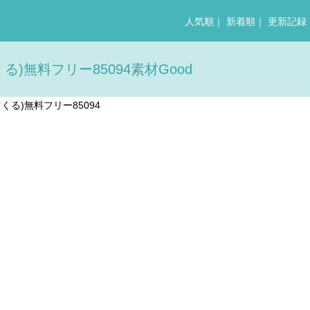
人気順
｜
新着順
｜
更新記録
無料フリー85094素材Good
る)無料フリー85094