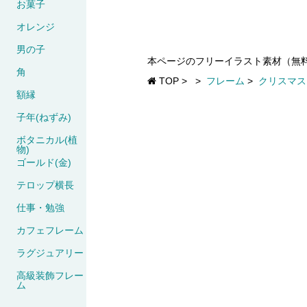
お菓子
オレンジ
男の子
本ページのフリーイラスト素材（無
角
TOP
>
>
フレーム
>
クリスマス
額縁
子年(ねずみ)
ボタニカル(植
物)
ゴールド(金)
テロップ横長
仕事・勉強
カフェフレーム
ラグジュアリー
高級装飾フレー
ム