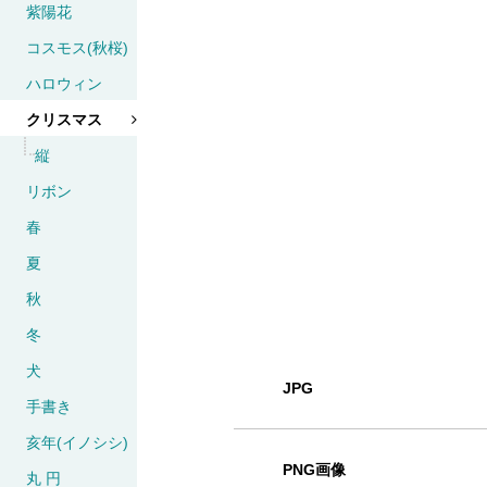
紫陽花
コスモス(秋桜)
ハロウィン
クリスマス
縦
リボン
春
夏
秋
冬
犬
JPG
手書き
亥年(イノシシ)
PNG画像
丸 円