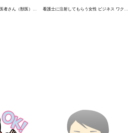
猫を診察台で検査するお医者さん（獣医）無料イラスト52646
看護士に注射してもらう女性 ビジネス ワクチン イラスト無料 フリー86292