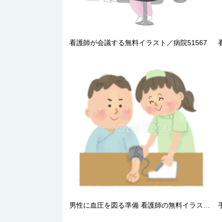
看護師が会議する無料イラスト／病院51567
男性に血圧を図る準備 看護師の無料イラスト／健康医療／46733