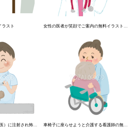
イラスト
女性の医者が笑顔でご案内の無料イラスト／病院49913
うさぎがお医者さん（獣医）に注射され怖がる無料イラスト52517
車椅子に座らせようと介護する看護師の無料イラスト／高齢者・老人50180