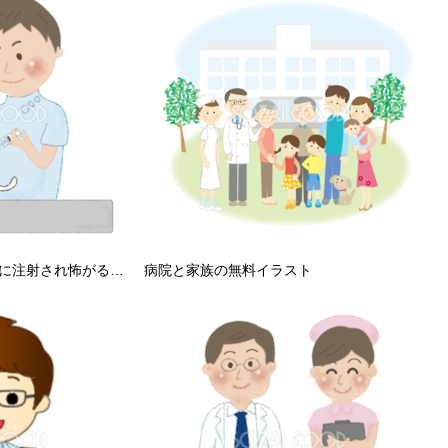
猫がお医者さん（獣医）に注射され怖がる無料イラスト52638
病院と家族の無料イラスト