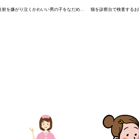
注射を嫌がり泣くかわいい男の子をなだめる看護師の無料イラスト／病院50238