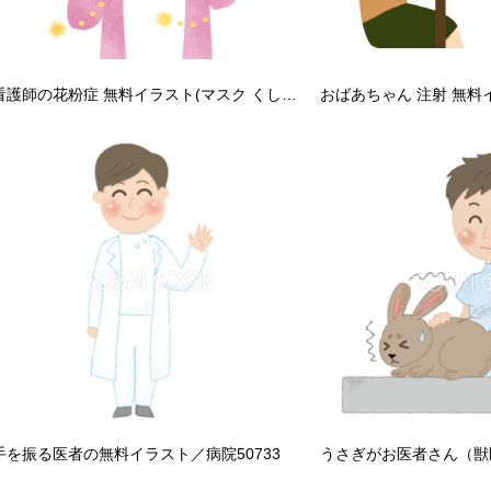
看護師の花粉症 無料イラスト(マスク くしゃみ 鼻水 目の痒み)62802
おばあちゃん 注射 無料
手を振る医者の無料イラスト／病院50733