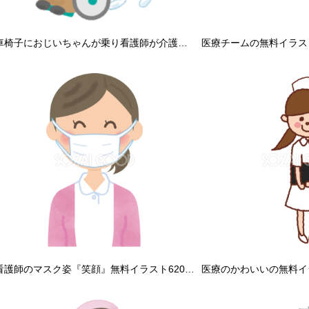
車椅子におじいちゃんが乗り看護師が介護する無料イラスト／高齢者・老人50172
医療チームの無料イラスト
看護師のマスク姿『笑顔』無料イラスト62049