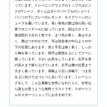
っています。トレーニングウェアのトップスはピン
クのTシャツ、ボトムはダークパープルのショート
パンツの下にグレーのレギンス、モスグリーンのシ
ューズを履いています。長い茶色の髪は頭の高い位
置でポニーテールに結っています。顔は小さくて、
後頭部の３分の１程です。まつ毛が長く、鼻は小さ
く、唇はつややかです。耳は頭全体の中心よりやや
下の位置にあります。首と手足は細く長く、しっか
り胸を張っています。両手は親指を上にしてグーに
握っています。小さいお尻をしています。右手を首
の高さまで振り上げています。左手は腰の位置まで
大きく振っています。肩幅より広い歩幅で、つま先
を上に向けてはつらつと歩いています。トレーニン
グをして、こんな素敵な女性になれたらと、女性な
ら誰もが思うような無料イラストです。スポーツジ
ムやスポーツショップにおすすめです。