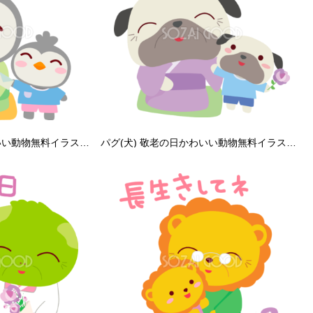
ペンギン 敬老の日かわいい動物無料イラスト81010
パグ(犬) 敬老の日かわいい動物無料イラスト81004