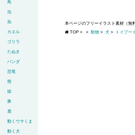
鳥
虫
魚
本ページのフリーイラスト素材（無
カエル
TOP
>
>
動物
>
犬
>
トイプー
ゴリラ
たぬき
パンダ
恐竜
熊
猿
豚
鹿
動くウサくま
動く犬