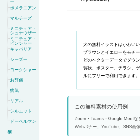
ー
ポメラニアン
マルチーズ
ミニチュア・
シュナウザー
ミニチュア・
ピンシャー
犬の無料イラストはかわい
キャバリア
ブラウンとイエローをモチーフ
シーズー
どのベクターデータでダウ
賀状、ポスター、チラシ、ゲ
ヨークシャー
ルにフリーで利用できます。
お辞儀
病気
リアル
この無料素材の使用例
シルエット
Zoom・Teams・Google 
ドーベルマン
Webバナー、YouTube、S
猫