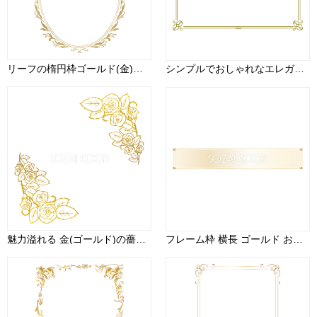
リーフの楕円枠ゴールド(金)の縦フレームイラスト無料 フリー88011
シンプルでおしゃれなエレガント 金(ゴールド)フレーム飾り枠イラスト無料 フリー86582
魅力溢れる 金(ゴールド)の薔薇おしゃれ角飾りフレーム枠イラスト(無料)フリー85620
フレーム枠 横長 ゴールド おしゃれ イラスト(テロップ タイトル 見出し)無料 フリー90616