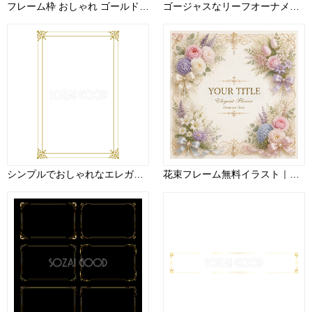
フレーム枠 おしゃれ ゴールド 縦 イラスト無料 フリー91003
ゴージャスなリーフオーナメント四つ角ゴールド(金)のフレーム枠イラスト無料 フリー87995
シンプルでおしゃれなエレガント縦長 金(ゴールド)フレーム飾り枠イラスト無料 フリー86585
花束フレーム無料イラスト｜季節の花と上品な装飾素材・高画質PNG94347