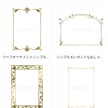
リーフオーナメントシンプル枠ゴールド(金)の縦長方形フレームイラスト無料 フリー88007
シンプルエレガントなおしゃれ枠ゴールド(金)のフレームイラスト無料 フリー87997