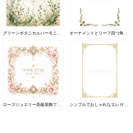
グリーンボタニカルハーモニーフレーム【無料イラスト素材】植物装飾・葉デザイン 高画質PNG94388
オーナメントとリーフ四つ角ゴールド(金)の縦長方形フレーム枠イラスト無料 フリー87989
ローズジュエリー高級装飾フレーム【無料・高画質PNG】94284
シンプルでおしゃれなエレガント縦長 金(ゴールド)フレーム飾り枠イラスト無料 フリー86607