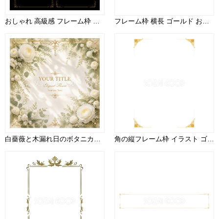
おしゃれ 高級感 フレーム枠 横 イラスト ゴールド シリーズ１６ セット素材集 無料 フリー91497
フレーム枠 横長 ゴールド おしゃれ イラスト(テロップ タイトル 見出し)無料 フリー90620
白薔薇と木漏れ日のボタニカルフレーム【無料イラスト】高画質PNG素材94360
角の縦フレーム枠 イラスト ゴールド おしゃれ 無料 フリー90674