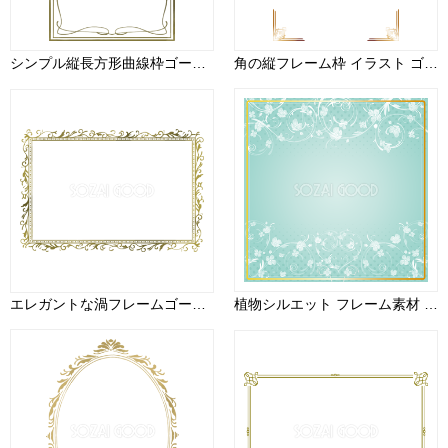
シンプル縦長方形曲線枠ゴールド(金)のフレームイラスト無料 フリー88004
角の縦フレーム枠 イラスト ゴールド おしゃれ 無料 フリー90671
エレガントな渦フレームゴールド(金)の枠イラスト無料 フリー87986
植物シルエット フレーム素材 飾り枠無料背景イラスト