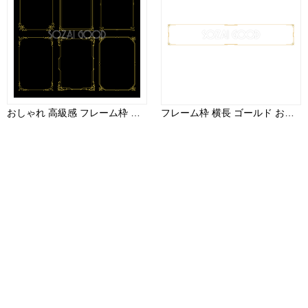
おしゃれ 高級感 フレーム枠 縦 イラスト ゴールド シリーズ１６ セット素材集 無料 フリー91383
フレーム枠 横長 ゴールド おしゃれ イラスト(テロップ タイトル 見出し)無料 フリー90618