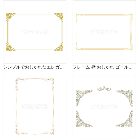
シンプルでおしゃれなエレガント 金(ゴールド)フレーム飾り枠イラスト無料 フリー86609
フレーム 枠 おしゃれ ゴールド 横 イラスト無料 フリー91479