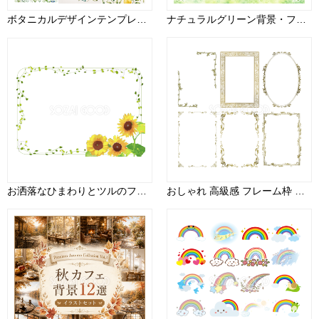
ボタニカルデザインテンプレートセット【無料・商用フリー】おしゃれな植物フレーム素材92712
ナチュラルグリーン背景・フレーム12選【無料・高画質PNG】ボタニカル・木漏れ日・自然背景イラストセット93324
お洒落なひまわりとツルのフレーム枠の無料イラスト／夏47026
おしゃれ 高級感 フレーム枠 縦 イラスト ゴールド シリーズ７ セット素材集 無料 フリー91345