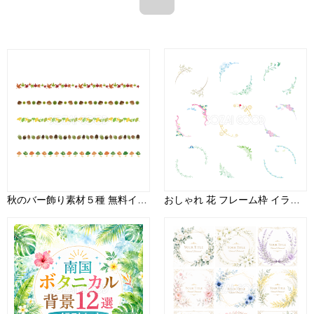
秋のバー飾り素材５種 無料イラスト33215
おしゃれ 花 フレーム枠 イラスト ボタニカル 角飾り シリーズ１７ セット素材集 無料 フリー91370