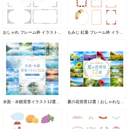
おしゃれ フレーム枠 イラスト セット素材集 無料 フリー91374
もみじ 紅葉 フレーム枠 イラスト セット素材集 無料 フリー91634
水面・水鏡背景イラスト12選【無料・高画質】Premium Water Collection Vol.193715
夏の花背景12選｜おしゃれな無料背景素材【高画質PNG・商用利用OK】92925