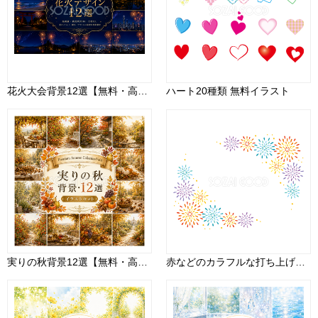
花火大会背景12選【無料・高画質】夜景・富士山・海・和風の夏イベント背景素材PNG93038
ハート20種類 無料イラスト
実りの秋背景12選【無料・高画質】紅葉・もみじ・収穫・果実背景イラスト｜Premium Autumn Collection Vol.6 93858
赤などのカラフルな打ち上げ花火の角フレーム枠 かわいい花火イラスト無料 フリー87248