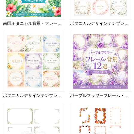
南国ボタニカル背景・フレーム12選【無料・高画質PNG】おしゃれな植物デザイン素材93298
ボタニカルデザインテンプレートセット【無料・フリーPNG】招待状・ウェディング素材92779
ボタニカルデザインテンプレート9選【無料・商用利用OK】ショップカード・SNS・バナーに使えるおしゃれ素材92657
パープルフラワーフレーム・背景12選【無料・高画質PNG】おしゃれな花・水彩イラスト素材93480