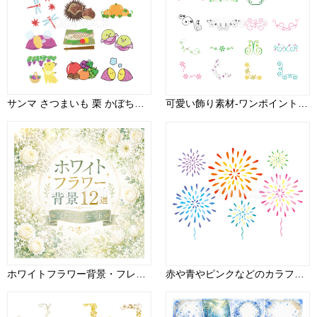
サンマ さつまいも 栗 かぼちゃ ぶどう 秋 イラスト セット素材集 無料 フリー91574
可愛い飾り素材-ワンポイント20種類 無料イラスト
ホワイトフラワー背景・フレーム12選【無料・高画質PNG】白い花のおしゃれ背景素材93441
赤や青やピンクなどのカラフルな打ち上げ花火 かわいい花火イラスト無料 フリー87243