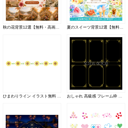
秋の花背景12選【無料・高画質】紅葉・もみじ・コスモス・ススキ・ダリア背景イラスト｜Premium Autumn Collection Vol.4 93832
夏のスイーツ背景12選【無料・高画質PNG】水彩イラスト・商用利用OK93129
ひまわりライン イラスト無料 フリー89184
おしゃれ 高級感 フレーム枠 縦 イラスト ゴールド シリーズ２０ セット素材集 無料 フリー91387