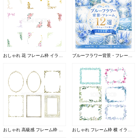
おしゃれ 花 フレーム枠 イラスト ボタニカル 角飾り シリーズ２０ セット素材集 無料 フリー91373
ブルーフラワー背景・フレーム12選【無料・高画質PNG】おしゃれな青い花の背景イラストセット93454
おしゃれ 高級感 フレーム枠 縦 イラスト ゴールド シリーズ１３ セット素材集 無料 フリー91350
おしゃれ フレーム枠 横 イラスト ボタニカル シリーズ４ セット素材集 無料 フリー91357