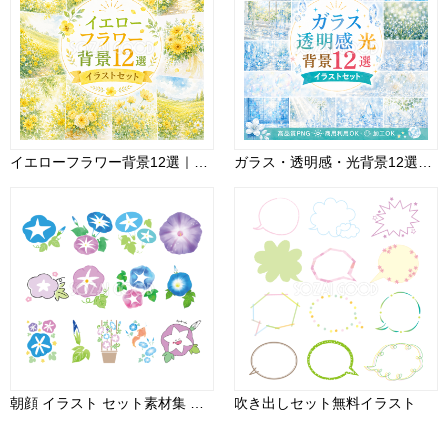
イエローフラワー背景12選｜黄色い花・ミモザ・菜の花・ガーベラ・ローズの無料背景素材【高画質】93402
ガラス・透明感・光背景12選【無料・高画質PNG】おしゃれな水彩イラスト素材セット93285
朝顔 イラスト セット素材集 無料 フリー91587
吹き出しセット無料イラスト