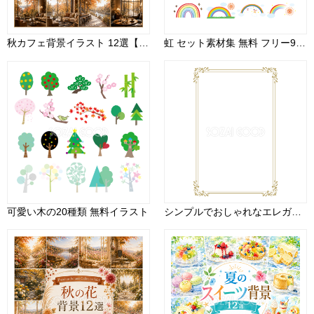
秋カフェ背景イラスト 12選【無料・高画質】紅葉・もみじのカフェ背景素材｜Premium Autumn Collection Vol.3 93819
虹 セット素材集 無料 フリー91419
可愛い木の20種類 無料イラスト
シンプルでおしゃれなエレガント縦長 金(ゴールド)フレーム飾り枠イラスト無料 フリー86577