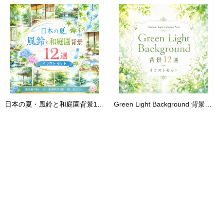
日本の夏・風鈴と和庭園背景12選【無料・高画質PNG】和モダン・納涼・夏背景素材93207
Green Light Background 背景12選【無料PNG】新緑・森林・木漏れ日・自然光の高画質背景素材93611